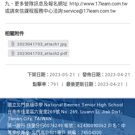
九、更多營隊訊息及報名網址: http://www.17learn.com.tw
或請來信課程服務中心洽詢:service@17learn.com.tw
相關附件
2023041703_attach1.jpg
2023041703_attach2.pdf
下架日期：
2023-05-21
|
發佈日期：
2023-04-21
點擊率：
791
|
最後更新日期：
2023-04-21
|
國立北門高級中學 National Beimen Senior High School
台南市佳里區六安里269號 No. 269, Liuann Li, Jiali Dist.,
Tainan City, TAIWAN
第一銀行 佳里分行0076249 帳號：62430090062 戶名：中
等學校基金-北門高中401專戶 統編：74504300