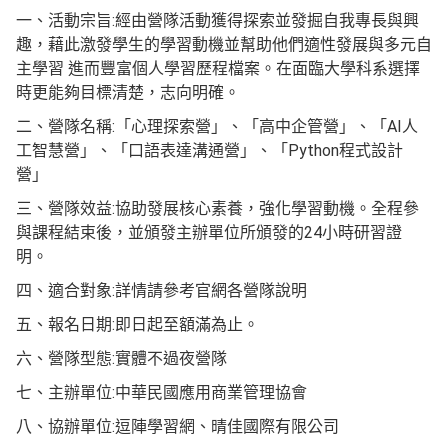
一、活動宗旨:經由營隊活動獲得探索並發掘自我專長與興
趣，藉此激發學生的學習動機並幫助他們適性發展與多元自
主學習 進而豐富個人學習歷程檔案。在面臨大學科系選擇
時更能夠目標清楚，志向明確。
二、營隊名稱:「心理探索營」、「高中企管營」、「AI人
工智慧營」、「口語表達溝通營」、「Python程式設計
營」
三、營隊效益:協助發展核心素養，強化學習動機。全程參
與課程結束後，並頒發主辦單位所頒發的24小時研習證
明。
四、適合對象:詳情請參考官網各營隊說明
五、報名日期:即日起至額滿為止。
六、營隊型態:實體不過夜營隊
七、主辦單位:中華民國應用商業管理協會
八、協辦單位:逗陣學習網、晴佳國際有限公司