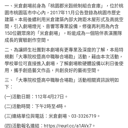
一、米倉劇場前身為「桃園郡米穀統制組合倉庫」，位於桃
園市桃園區市中心內，2017年11月公告登錄為桃園市歷史
建築。本局後續利用米倉建築內部大跨距木屋形式及高挑空
間，引入劇場燈光、音響等專業設備，修復再利用為內含
150位觀眾席的「米倉劇場」，盼能成為一個陪伴表演團隊
成長的實驗創作空間。
二、為讓師生社團對本劇場有更專業及深度的了解，本局特
規劃「大專院校暨高中職聯合場勘」活動，藉由本次活動，
學校單位可直接進入劇場，了解劇場軟硬體設備以利日後使
用，攜手創造藝文作品，共創良好的藝術空間。
三、「大專院校暨高中職聯合場勘」活動相關資訊說明如
下：
(一)活動日期：112年4月27日。
(二)活動時間：下午2時至4時。
(三)連絡單位與電話：米倉劇場、03-3326719。
(四)活動報名連結：https://reurl.cc/a1AVx7。