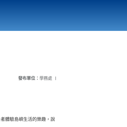
國立北門高級中學
縣市立改善校園環境計畫專區
北門高中合作社
發布單位：
學務處
|
與者體驗島嶼生活的樂趣，說