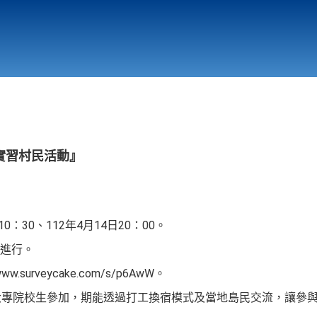
行政與教學單位
相關連結
實習村民活動』
0：30、112年4月14日20：00。
進行。
.surveycake.com/s/p6AwW。
大專院校生參加，期能透過打工換宿模式及當地島民交流，讓參