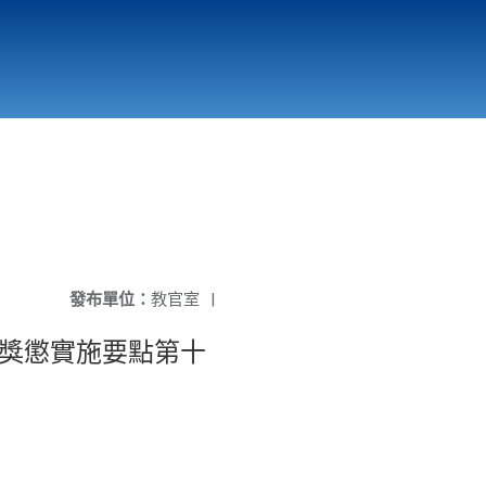
國立北門高級中學
縣市立改善校園環境計畫專區
北門高中合作社
發布單位：
教官室
|
生獎懲實施要點第十