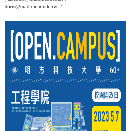
doris@mail.mcut.edu.tw 。