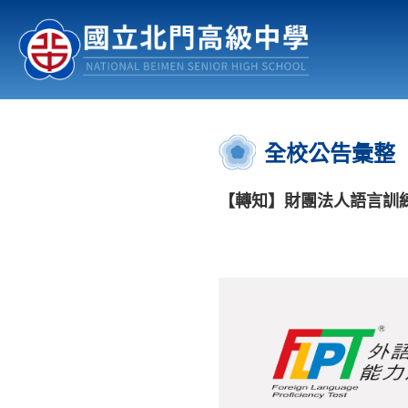
認識北中
行事曆
公佈欄
:::
全校公告彙整
【轉知】財團法人語言訓練測