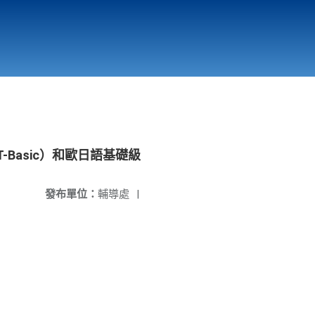
國立北門高級中學
縣市立改善校園環境計畫專區
北門高中合作社
Basic）和歐日語基礎級
發布單位：
輔導處
|