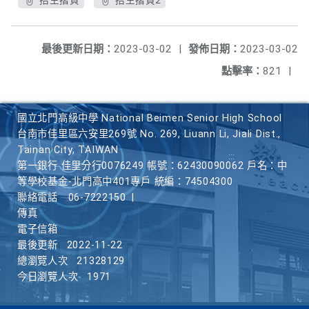
招生摺頁
招生摺頁2
最後更新日期：
2023-03-02
|
發佈日期：
2023-03-02
點擊率：
821
|
國立北門高級中學 National Beimen Senior High School
台南市佳里區六安里269號 No. 269, Liuann Li, Jiali Dist.,
Tainan City, TAIWAN
第一銀行 佳里分行0076249 帳號：62430090062 戶名：中
等學校基金-北門高中401專戶 統編：74504300
聯絡電話
06-7222150
|
傳真
電子信箱
最後更新
2022-11-22
總瀏覽人次
21328129
今日瀏覽人次
1971