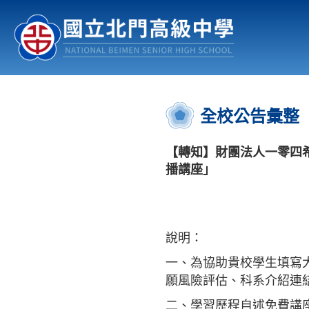
認識北中
行事曆
公佈欄
:::
全校公告彙整
【轉知】財團法人一零四
播講座」
說明：
一、為協助貴校學生填寫大
願風險評估、科系介紹連
二、學習歷程自述免費講座