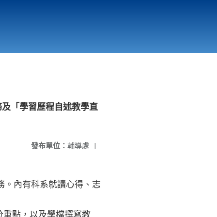
國立北門高級中學
縣市立改善校園環境計畫專區
北門高中合作社
務及「學習歷程自述教學直
發布單位：
輔導處
|
服務。內有科系就讀心得、志
評分重點，以及學檔撰寫教