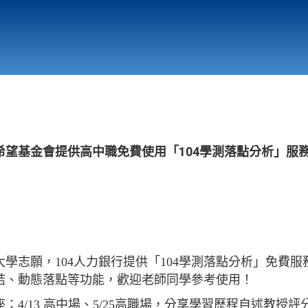
行政與教學單位
相關連結
希望基金會提供高中職免費使用「104學測落點分析」服
學志願，104人力銀行提供「104學測落點分析」免費
結、動態落點等功能，歡迎老師同學參考使用！
：4/13 高中場、5/25高職場，分享學習歷程自述教授