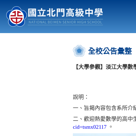
認識北中
行事曆
公佈欄
:::
全校公告彙整
【大學參觀】淡江大學數學日（
說明：
一、旨揭內容包含系所介
二、歡迎熱愛數學的高中
cid=tsmx02117
。