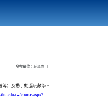
國立北門高級中學
縣市立改善校園環境計畫專區
北門高中合作社
發布單位：
輔導處
|
普等）及動手動腦玩數學。
ll.tku.edu.tw/course.aspx?