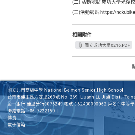
(二) 活動地點:成功大學光復
(三)活動網站:https://nckubikef
相關附件
國立成功大學0216.PDF
國立北門高級中學 National Beimen Senior High School
台南市佳里區六安里269號 No. 269, Liuann Li, Jiali Dist., Taina
第一銀行 佳里分行0076249 帳號：62430090062 戶名：中等
聯絡電話
06-7222150
|
傳真
電子信箱