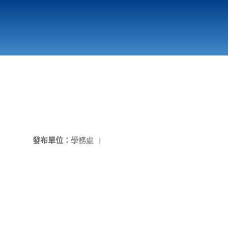
國立北門高級中學
縣市立改善校園環境計畫專區
北門高中合作社
發布單位：
學務處
|