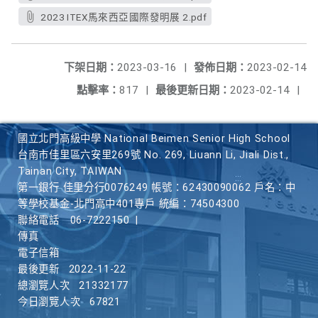
2023 ITEX馬來西亞國際發明展 2.pdf
下架日期：
2023-03-16
|
發佈日期：
2023-02-14
點擊率：
817
|
最後更新日期：
2023-02-14
|
國立北門高級中學 National Beimen Senior High School
台南市佳里區六安里269號 No. 269, Liuann Li, Jiali Dist.,
Tainan City, TAIWAN
第一銀行 佳里分行0076249 帳號：62430090062 戶名：中
等學校基金-北門高中401專戶 統編：74504300
聯絡電話
06-7222150
|
傳真
電子信箱
最後更新
2022-11-22
總瀏覽人次
21332177
今日瀏覽人次
67821