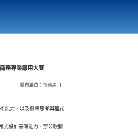
國立北門高級中學
縣市立改善校園環境計畫專區
北門高中合作社
及商務專業應用大賽
發布單位：
教務處
|
術能力、以及邏輯思考與程式
生程式設計基礎能力、辦公軟體