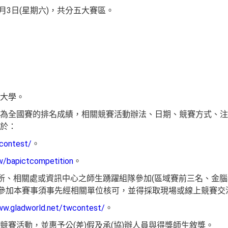
6月3日(星期六)，共分五大賽區。
大學。
為全國賽的排名成績，相關競賽活動辦法、日期、競賽方式、注
於：
wcontest/
。
ew/bapictcompetition
。
)所、相關處或資訊中心之師生踴躍組隊參加(區域賽前三名、金
參加本賽事須事先經相關單位核可，並得採取現場或線上競賽交
ww.gladworld.net/twcontest/
。
競賽活動，並惠予公(差)假及承(協)辦人員與得獎師生敘獎。