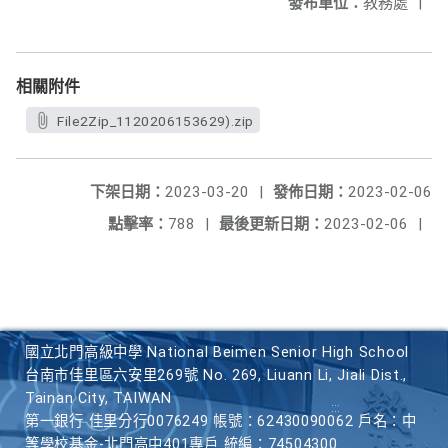
發布單位：
教務處
|
相關附件
File2Zip_1120206153629).zip
下架日期：
2023-03-20
|
發佈日期：
2023-02-06
點擊率：
788
|
最後更新日期：
2023-02-06
|
國立北門高級中學 National Beimen Senior High School
台南市佳里區六安里269號 No. 269, Liuann Li, Jiali Dist.,
Tainan City, TAIWAN
第一銀行 佳里分行0076249 帳號：62430090062 戶名：中
等學校基金-北門高中401專戶 統編：74504300