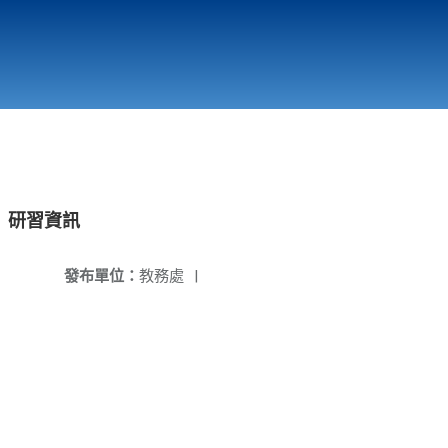
國立北門高級中學
縣市立改善校園環境計畫專區
北門高中合作社
」研習資訊
發布單位：
教務處
|