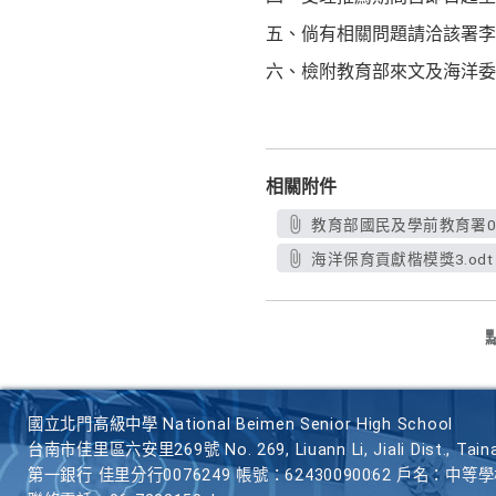
五、倘有相關問題請洽該署李先生，連
六、檢附教育部來文及海洋委
相關附件
教育部國民及學前教育署013
海洋保育貢獻楷模獎3.odt
國立北門高級中學 National Beimen Senior High School
台南市佳里區六安里269號 No. 269, Liuann Li, Jiali Dist., Taina
第一銀行 佳里分行0076249 帳號：62430090062 戶名：中等