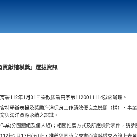
行政與教學單位
相關連結
育貢獻楷模獎」選拔資訊
112年1月31日臺教國署高字第1120011114號函辦理。
會特舉辦表揚及獎勵海洋保育工作績效優良之機關（構）、事業
育與海洋資源永續之認識。
作業(分團體組及個人組)；相關推薦方式及所應檢附表件，請參
12年2月17日(五)止，推薦須同時完成書面資料繳交及線上表