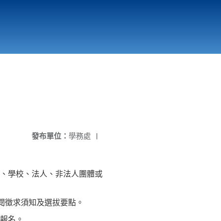
國立北門高級中學
縣市立改善校園環境計畫專區
北門高中合作社
發布單位：
學務處
|
、學校、法人、非法人團體或
閱徵求須知及選拔要點。
單報名。