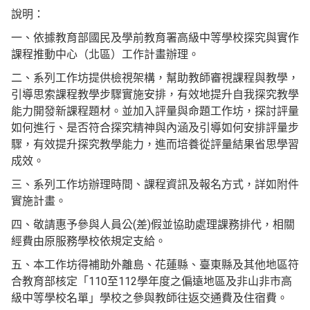
說明：
一、依據教育部國民及學前教育署高級中等學校探究與實作
課程推動中心（北區）工作計畫辦理。
二、系列工作坊提供檢視架構，幫助教師審視課程與教學，
引導思索課程教學步驟實施安排，有效地提升自我探究教學
能力開發新課程題材。並加入評量與命題工作坊，探討評量
如何進行、是否符合探究精神與內涵及引導如何安排評量步
驟，有效提升探究教學能力，進而培養從評量結果省思學習
成效。
三、系列工作坊辦理時間、課程資訊及報名方式，詳如附件
實施計畫。
四、敬請惠予參與人員公(差)假並協助處理課務排代，相關
經費由原服務學校依規定支給。
五、本工作坊得補助外離島、花蓮縣、臺東縣及其他地區符
合教育部核定「110至112學年度之偏遠地區及非山非市高
級中等學校名單」學校之參與教師往返交通費及住宿費。