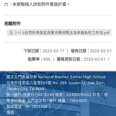
六、本案聯絡人詳如附件實施計畫。
相關附件
111-2自然科學探究與實作教材教法及命題系列工作坊.pdf
下架日期：
2023-03-17
|
發佈日期：
2023-02-01
點擊率：
800
|
最後更新日期：
2023-02-01
|
國立北門高級中學 National Beimen Senior High School
台南市佳里區六安里269號 No. 269, Liuann Li, Jiali Dist.,
Tainan City, TAIWAN
第一銀行 佳里分行0076249 帳號：62430090062 戶名：中
等學校基金-北門高中401專戶 統編：74504300
聯絡電話
06-7222150
|
傳真