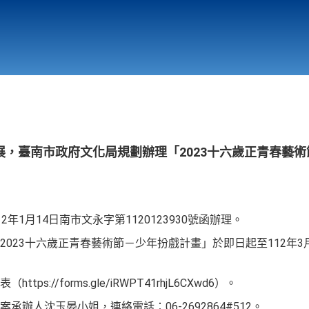
行政與教學單位
相關連結
，臺南市政府文化局規劃辦理「2023十六歲正青春藝
年1月14日南市文永字第1120123930號函辦理。
2023十六歲正青春藝術節－少年扮戲計畫」於即日起至112年3
s://forms.gle/iRWPT41rhjL6CXwd6）。
辦人沈玉晏小姐，連絡電話：06-2692864#512。