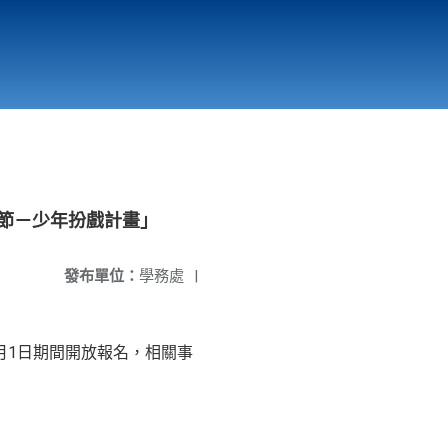
國立北門高級中學
縣市立改善校園環境計畫專區
北門高中合作社
術節－少年扮戲計畫」
發布單位：
學務處
|
月1日期間開放報名，相關事