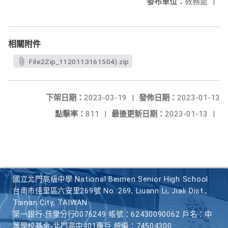
發布單位：
教務處
|
相關附件
File2Zip_1120113161504).zip
下架日期：
2023-03-19
|
發佈日期：
2023-01-13
點擊率：
811
|
最後更新日期：
2023-01-13
|
國立北門高級中學 National Beimen Senior High School
台南市佳里區六安里269號 No. 269, Liuann Li, Jiali Dist.,
Tainan City, TAIWAN
第一銀行 佳里分行0076249 帳號：62430090062 戶名：中
等學校基金-北門高中401專戶 統編：74504300