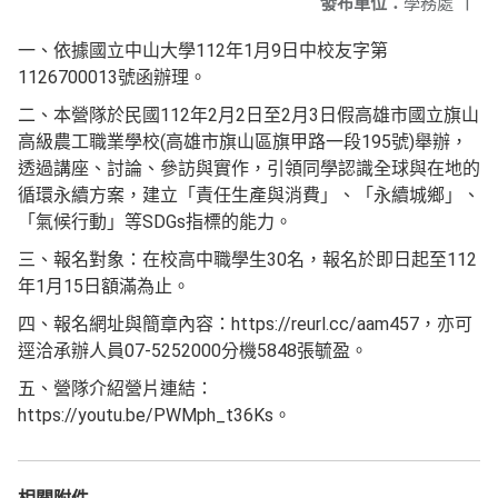
發布單位：
學務處
|
一、依據國立中山大學112年1月9日中校友字第
1126700013號函辦理。
二、本營隊於民國112年2月2日至2月3日假高雄市國立旗山
高級農工職業學校(高雄市旗山區旗甲路一段195號)舉辦，
透過講座、討論、參訪與實作，引領同學認識全球與在地的
循環永續方案，建立「責任生產與消費」、「永續城鄉」、
「氣候行動」等SDGs指標的能力。
三、報名對象：在校高中職學生30名，報名於即日起至112
年1月15日額滿為止。
四、報名網址與簡章內容：https://reurl.cc/aam457，亦可
逕洽承辦人員07-5252000分機5848張毓盈。
五、營隊介紹營片連結：
https://youtu.be/PWMph_t36Ks。