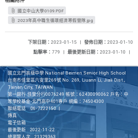
相關附件
國立中山大學0109.PDF
2023年高中職生循環經濟寒假營隊.jpg
下架日期：
2023-01-15
|
發佈日期：
2023-01-10
點擊率：
779
|
最後更新日期：
2023-01-10
|
國立北門高級中學 National Beimen Senior High School
台南市佳里區六安里269號 No. 269, Liuann Li, Jiali Dist.,
Tainan City, TAIWAN
第一銀行 佳里分行0076249 帳號：62430090062 戶名：中
等學校基金-北門高中401專戶 統編：74504300
聯絡電話
06-7222150
|
傳真
電子信箱
最後更新
2022-11-22
總瀏覽人次
21329363