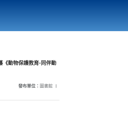
國立北門高級中學
縣市立改善校園環境計畫專區
北門高中合作社
纂《動物保護教育-同伴動
發布單位：
圖書館
|