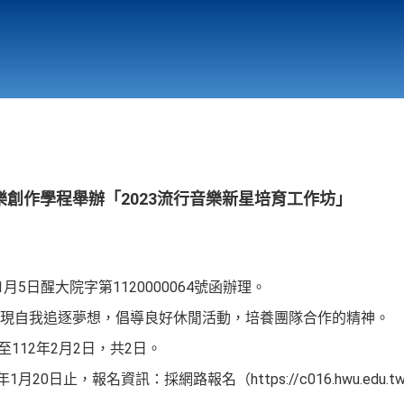
行政與教學單位
相關連結
創作學程舉辦「2023流行音樂新星培育工作坊」
月5日醒大院字第1120000064號函辦理。
現自我追逐夢想，倡導良好休閒活動，培養團隊合作的精神。
至112年2月2日，共2日。
0日止，報名資訊：採網路報名（https://c016.hwu.edu.tw/P