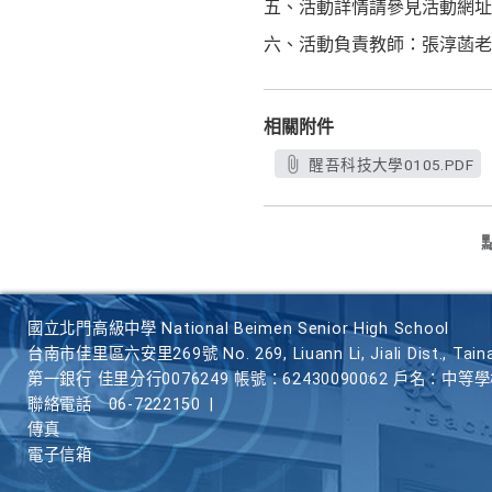
五、活動詳情請參見活動網址：https:
六、活動負責教師：張淳菡老師，電話：(
相關附件
醒吾科技大學0105.PDF
國立北門高級中學 National Beimen Senior High School
台南市佳里區六安里269號 No. 269, Liuann Li, Jiali Dist., Taina
第一銀行 佳里分行0076249 帳號：62430090062 戶名：中等
聯絡電話
06-7222150
|
傳真
電子信箱