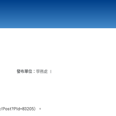
國立北門高級中學
縣市立改善校園環境計畫專區
北門高中合作社
發布單位：
學務處
|
ost?PId=83205）。