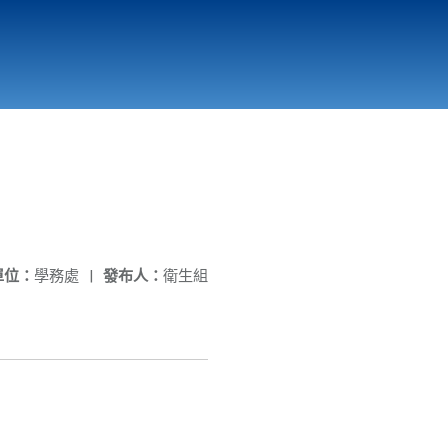
國立北門高級中學
縣市立改善校園環境計畫專區
北門高中合作社
單位：
學務處
|
發布人：
衛生組