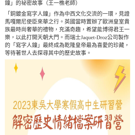
鐘」的祕密故事（王一樵老師）
「銅鍍金寫字人鐘」作為中西文化交流的一環，見證
馬嘎爾尼使臣來華之行。英國當時置辦了歐洲皇室貴
族最時尚奢華的禮物，充滿奇趣，希望能博得君王一
樂，以此打開天朝大門。而瑞士Jaquet-Droz公司製作
的「寫字人鐘」最終成為乾隆皇帝最為喜愛的珍藏，
等待著世人去探尋其中的歷史故事。