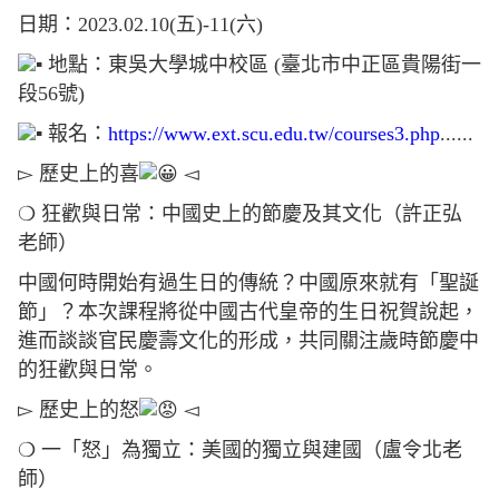
日期：2023.02.10(五)-11(六)
地點：東吳大學城中校區 (臺北市中正區貴陽街一
段56號)
報名：
https://www.ext.scu.edu.tw/courses3.php
......
▻ 歷史上的喜
◅
❍ 狂歡與日常：中國史上的節慶及其文化（許正弘
老師）
中國何時開始有過生日的傳統？中國原來就有「聖誕
節」？本次課程將從中國古代皇帝的生日祝賀說起，
進而談談官民慶壽文化的形成，共同關注歲時節慶中
的狂歡與日常。
▻ 歷史上的怒
◅
❍ 一「怒」為獨立：美國的獨立與建國（盧令北老
師）