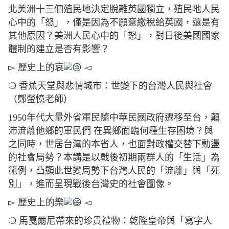
北美洲十三個殖民地決定脫離英國獨立，殖民地人民
心中的「怒」，僅是因為不願意繳稅給英國，還是有
其他原因？美洲人民心中的「怒」，對日後美國國家
體制的建立是否有影響？
▻ 歷史上的哀
◅
❍ 香蕉天堂與悲情城市：世變下的台灣人民與社會
（鄭螢憶老師）
1950年代大量外省軍民隨中華民國政府遷移至台，顛
沛流離他鄉的軍民們 在異鄉面臨何種生存困境？與
之同時，世居台灣的本省人，也面對政權交替下動盪
的社會局勢？本講是以戰後初期兩群人的「生活」為
範例，凸顯此世變局勢下台灣人民的「流離」與「死
別」，進而呈現戰後台灣史的社會圖像。
▻ 歷史上的樂
◅
❍ 馬戛爾尼帶來的珍貴禮物：乾隆皇帝與「寫字人