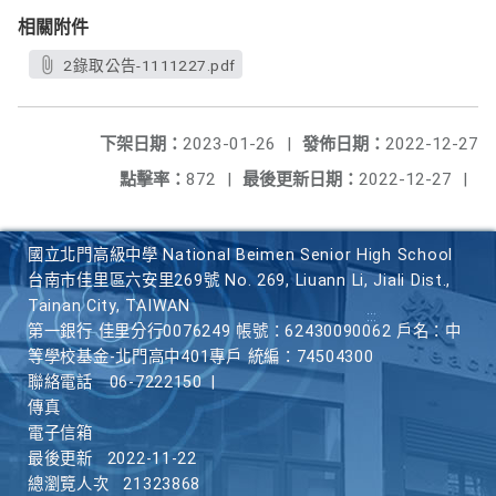
相關附件
2錄取公告-1111227.pdf
下架日期：
2023-01-26
|
發佈日期：
2022-12-27
點擊率：
872
|
最後更新日期：
2022-12-27
|
國立北門高級中學 National Beimen Senior High School
台南市佳里區六安里269號 No. 269, Liuann Li, Jiali Dist.,
Tainan City, TAIWAN
第一銀行 佳里分行0076249 帳號：62430090062 戶名：中
等學校基金-北門高中401專戶 統編：74504300
聯絡電話
06-7222150
|
傳真
電子信箱
最後更新
2022-11-22
總瀏覽人次
21323868