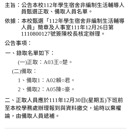
主旨：公告本校112年學生宿舍非編制生活輔導人
員甄選正取、備取人員名單。
依據：本校甄選「112年學生宿舍非編制生活輔導
人員」簡章及人事室111年12月26日第
1110800127號簽陳校長核定辦理。
公告事項：
一、錄取名單如下：
(
一)正取：A03王○楚。
(
二)備取：
1
、備取1：A02賴○君。
2
、備取2：A05陳○豪。
二、正取人員應於
年
月
日
星期五
下班前
111
12
30
(
)
至本校學務處辦理報到與資料繳交，逾時以棄權
論，由備取人員遞補。