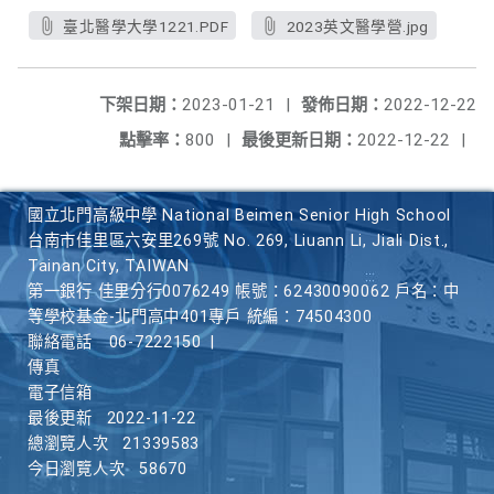
臺北醫學大學1221.PDF
2023英文醫學營.jpg
下架日期：
2023-01-21
|
發佈日期：
2022-12-22
點擊率：
800
|
最後更新日期：
2022-12-22
|
國立北門高級中學 National Beimen Senior High School
台南市佳里區六安里269號 No. 269, Liuann Li, Jiali Dist.,
Tainan City, TAIWAN
第一銀行 佳里分行0076249 帳號：62430090062 戶名：中
等學校基金-北門高中401專戶 統編：74504300
聯絡電話
06-7222150
|
傳真
電子信箱
最後更新
2022-11-22
總瀏覽人次
21339583
今日瀏覽人次
58670