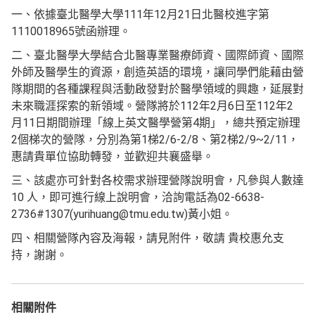
一、依據臺北醫學大學111年12月21日北醫校進字第
1110018965號函辦理。
二、臺北醫學大學結合北醫專業醫療師資、國際師資、國際
外師及醫學生的資源，創造英語的環境，讓同學們能藉由營
隊期間的各種課程與活動啟發對於醫學領域的興趣，延展對
未來職涯探索的新領域。營隊將於112年2月6日至112年2
月11日期間辦理「線上英文醫學營第4期」，總共預定辦理
2個梯次的營隊，分別為第1梯2/6-2/8、第2梯2/9~2/11，
惠請貴單位協助轉發，並歡迎共襄盛舉。
三、該處亦可針對各校需求辦理營隊說明會，凡參與人數達
10 人，即可進行線上說明會，洽詢電話為02-6638-
2736#1307(yurihuang@tmu.edu.tw)黃小姐。
四、相關營隊內容及海報，請見附件，敬請 貴校惠允支
持，謝謝。
相關附件