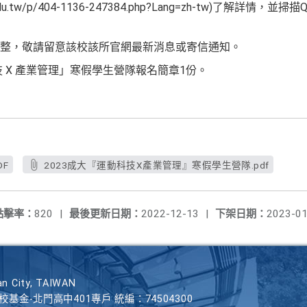
ku.edu.tw/p/404-1136-247384.php?Lang=zh-tw)了解詳
。
整，敬請留意該校該所官網最新消息或寄信通知。
技 X 產業管理」寒假學生營隊報名簡章1份。
DF
2023成大『運動科技X產業管理』寒假學生營隊.pdf
點擊率：
820
|
最後更新日期：
2022-12-13
|
下架日期：
2023-01
n City, TAIWAN
學校基金-北門高中401專戶 統編：74504300