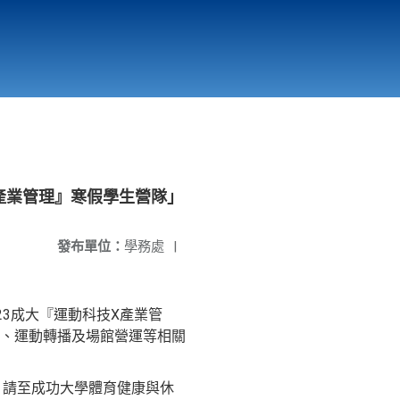
國立北門高級中學
縣市立改善校園環境計畫專區
北門高中合作社
產業管理』寒假學生營隊」
發布單位：
學務處
|
23成大『運動科技X產業管
、運動轉播及場館營運等相關
生，請至成功大學體育健康與休