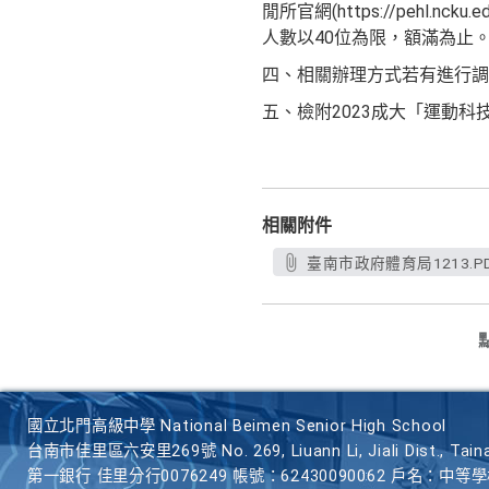
閒所官網(https://pehl.nc
人數以40位為限，額滿為止
四、相關辦理方式若有進行調
五、檢附2023成大「運動科
相關附件
臺南市政府體育局1213.P
國立北門高級中學 National Beimen Senior High School
台南市佳里區六安里269號 No. 269, Liuann Li, Jiali Dist., Taina
第一銀行 佳里分行0076249 帳號：62430090062 戶名：中等