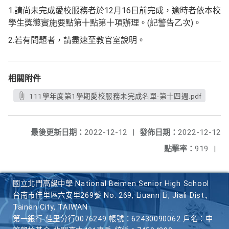
1.請尚未完成愛校服務者於12月16日前完成，逾時者依本校
學生獎懲實施要點第十點第十項辦理。(記警告乙次)。
2.若有問題者，請盡速至教官室說明。
相關附件
111學年度第1學期愛校服務未完成名單-第十四週.pdf
最後更新日期：
2022-12-12
|
發佈日期：
2022-12-12
點擊率：
919
|
國立北門高級中學 National Beimen Senior High School
台南市佳里區六安里269號 No. 269, Liuann Li, Jiali Dist.,
Tainan City, TAIWAN
第一銀行 佳里分行0076249 帳號：62430090062 戶名：中