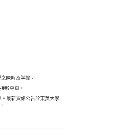
群之瞭解及掌握。
接駁專車。
件2。最新資訊公告於東吳大學
。