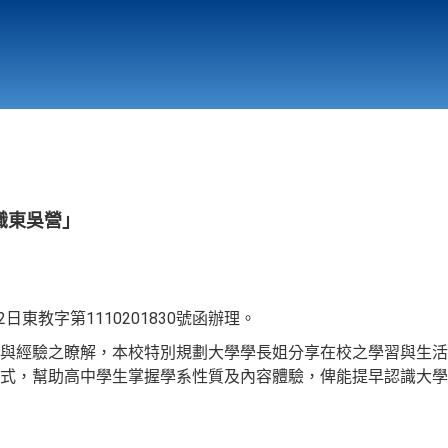
行政與教學單位
相關連結
識東吳營」
日東教字第1110201830號函辦理。
與經驗之瞭解，本校特別規劃大學學長姐分享在校之學習與生活
式，幫助高中學生掌握學系性質及內容體驗，俾能提早認識大學