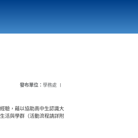
國立北門高級中學
縣市立改善校園環境計畫專區
北門高中合作社
發布單位：
學務處
|
經驗，藉以協助高中生認識大
生活與學群（活動流程請詳附