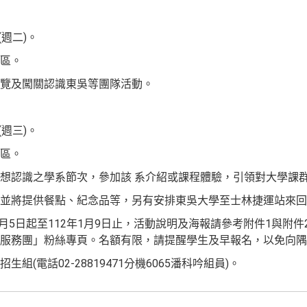
(週二)。
區。
覽及闖關認識東吳等團隊活動。
(週三)。
區。
想認識之學系節次，參加該 系介紹或課程體驗，引領對大學課
，並將提供餐點、紀念品等，另有安排東吳大學至士林捷運站來回
2月5日起至112年1月9日止，活動說明及海報請參考附件1與附
服務團」粉絲專頁。名額有限，請提醒學生及早報名，以免向隅
(電話02-28819471分機6065潘科吟組員)。