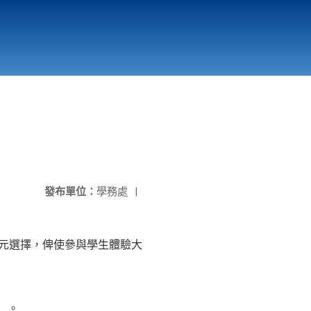
國立北門高級中學
縣市立改善校園環境計畫專區
北門高中合作社
發布單位：
學務處
|
多元選擇，俾使參與學生體驗大
）。