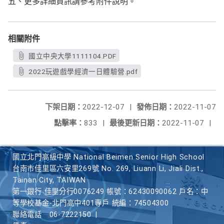
五、更多詳細資訊請參考附件說明。
相關附件
國立中央大學1111104.PDF
2022玩遊戲學經濟一日體驗營.pdf
下架日期：
2022-12-07
|
發佈日期：
2022-11-07
點擊率：
833
|
最後更新日期：
2022-11-07
|
國立北門高級中學 National Beimen Senior High School
台南市佳里區六安里269號 No. 269, Liuann Li, Jiali Dist.,
Tainan City, TAIWAN
第一銀行 佳里分行0076249 帳號：62430090062 戶名：中
等學校基金-北門高中401專戶 統編：74504300
聯絡電話
06-7222150
|