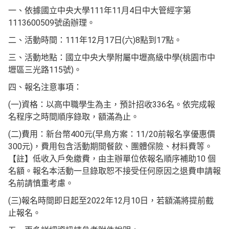
一、依據國立中央大學111年11月4日中大管經字第
1113600509號函辦理。
二、活動時間：111年12月17日(六)8點到17點。
三、活動地點：國立中央大學附屬中壢高級中學(桃園市中
壢區三光路115號)。
四、報名注意事項：
(一)資格：以高中職學生為主，預計招收336名。依完成報
名程序之時間順序錄取，額滿為止。
(二)費用：新台幣400元(早鳥方案：11/20前報名享優惠價
300元)，費用包含活動期間餐飲、團體保險、材料費等。
【註】低收入戶免繳費，由主辦單位依報名順序補助10 個
名額。報名本活動一旦錄取恕不接受任何原因之退費申請報
名前請慎重考慮。
(三)報名時間即日起至2022年12月10日，若額滿將提前截
止報名。