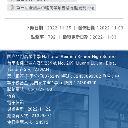
第一屆全國高中職商業類創意專題競賽.png
下架日期：
2022-11-25
|
發佈日期：
2022-11-03
點擊率：
792
|
最後更新日期：
2022-11-03
|
國立北門高級中學 National Beimen Senior High School
台南市佳里區六安里269號 No. 269, Liuann Li, Jiali Dist.,
Tainan City, TAIWAN
第一銀行 佳里分行0076249 帳號：62430090062 戶名：中
等學校基金-北門高中401專戶 統編：74504300
聯絡電話
06-7222150
|
傳真
電子信箱
最後更新
2022-11-22
總瀏覽人次
21329574
今日瀏覽人次
24512