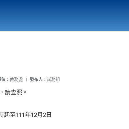
國立北門高級中學
縣市立改善校園環境計畫專區
北門高中合作社
單位：
教務處
|
發布人：
試務組
知，請查照。
起至111年12月2日