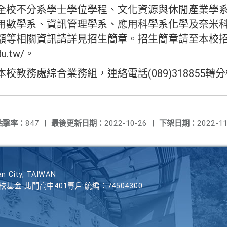
全校不分系學士學位學程、文化資源與休閒產業學
用數學系、資訊管理學系、應用科學系化學及奈米
額等相關資訊請詳見招生簡章。招生簡章請至本校
du.tw/。
教務處綜合業務組，連絡電話(089)318855轉分
點擊率：
847
|
最後更新日期：
2022-10-26
|
下架日期：
2022-11
n City, TAIWAN
學校基金-北門高中401專戶 統編：74504300