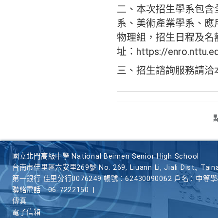
二、本次招生學系包含
系、美術產業學系、應
物理組，招生日程及名
址：https://enro.nttu.e
三、招生諮詢服務請洽本校
國立北門高級中學 National Beimen Senior High School
台南市佳里區六安里269號 No. 269, Liuann Li, Jiali Dist., Taina
第一銀行 佳里分行0076249 帳號：62430090062 戶名：中等
聯絡電話
06-7222150
|
傳真
電子信箱