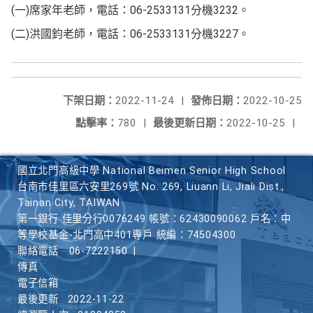
(一)席家年老師，電話：06-2533131分機3232。
(二)洪國鈞老師，電話：06-2533131分機3227。
下架日期：
2022-11-24
|
發佈日期：
2022-10-25
點擊率：
780
|
最後更新日期：
2022-10-25
|
國立北門高級中學 National Beimen Senior High School
台南市佳里區六安里269號 No. 269, Liuann Li, Jiali Dist.,
Tainan City, TAIWAN
第一銀行 佳里分行0076249 帳號：62430090062 戶名：中
等學校基金-北門高中401專戶 統編：74504300
聯絡電話
06-7222150
|
傳真
電子信箱
最後更新
2022-11-22