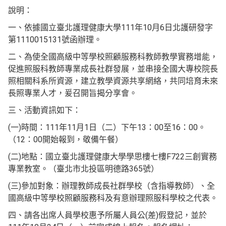
說明：
一、依據國立臺北護理健康大學111年10月6日北護研發字
第1110015131號函辦理。
二、為使全國高級中等學校照顧服務科教師教學實務增能，
促進照服科教師專業成長社群發展，並串接全國大專校院長
照相關科系所資源，建立教學資源共享網絡，共同培育未來
長照專業人才，爰召開旨揭分享會。
三、活動資訊如下：
(一)時間：111年11月1日（二）下午13：00至16：00。
（12：00開始報到，敬備午餐）
(二)地點：國立臺北護理健康大學學思樓七樓F722三創實務
專業教室。（臺北市北投區明德路365號）
(三)參加對象：辦理教師成長社群學校（含指導教師）、全
國高級中等學校照顧服務科及有意辦理照服科學校之代表。
四、請各出席人員學校惠予所屬人員公(差)假登記，並於