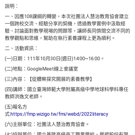
說明：
一、因應108課綱的轉變，本次社團法人慧治教育協會建立
一個跨校交流、經驗分享的契機，透過教學實例中汲取經
驗、討論面對教學現場的問題等，讓師長同儕間交流不同的
教學觀點和思維，幫助在執行素養課程上更為順利。
二、活動資訊：
(一)日期：111年10月30日(週日)14:00~16:00。
(二)地點：GoogleMeet線上會議室
(三)內容：【從體察探究開展的素養教學】
(四)講師：國立臺灣師範大學附屬高級中學地球科學科專任
教師洪逸文老師。
(五)報名方
式:
https://fmp.wizigo.tw/fmi/webd/2022literacy
(六)主辦單位：社團法人慧治教育協會。
(七)協辦單位：國立基隆高級商工職業學校、覺揚股份有限