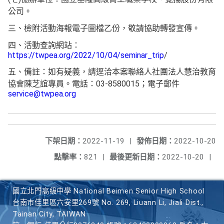
公司。
三、檢附活動海報電子圖檔乙份，敬請協助轉發宣傳。
四、活動查詢網站：
https://twpea.org/2022/10/04/seminar_trip
/
五、備註：如有疑義，請逕洽本案聯絡人社團法人慧治教育
協會陳芝誼專員。電話：03-8580015；電子郵件
service@twpea.org
下架日期：
2022-11-19
|
發佈日期：
2022-10-20
點擊率：
821
|
最後更新日期：
2022-10-20
|
國立北門高級中學 National Beimen Senior High School
台南市佳里區六安里269號 No. 269, Liuann Li, Jiali Dist.,
Tainan City, TAIWAN