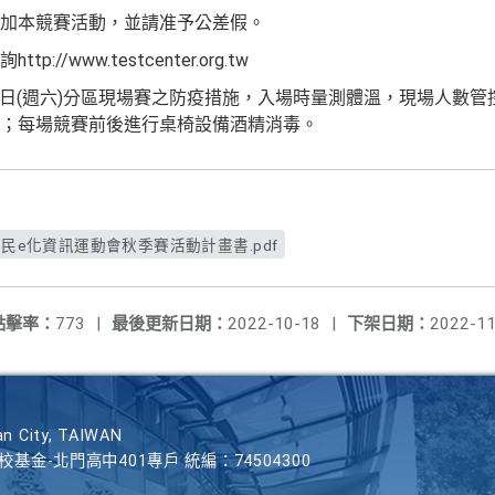
加本競賽活動，並請准予公差假。
/www.testcenter.org.tw
05日(週六)分區現場賽之防疫措施，入場時量測體溫，現場人數
；每場競賽前後進行桌椅設備酒精消毒。
22年全民e化資訊運動會秋季賽活動計畫書.pdf
點擊率：
773
|
最後更新日期：
2022-10-18
|
下架日期：
2022-11
n City, TAIWAN
學校基金-北門高中401專戶 統編：74504300