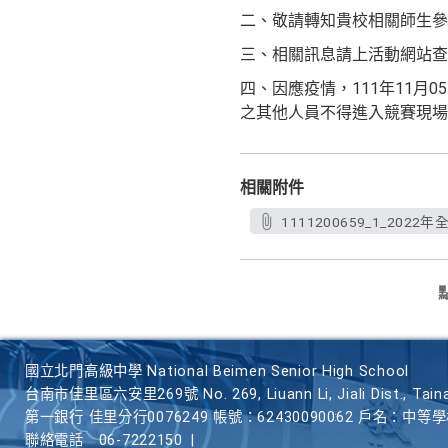
二、敬請轉知貴校相關師生參
三、相關訊息請上活動網站查詢http:/
四、因應疫情，111年11月
之其他人員不得進入競賽現場
相關附件
1111200659_1_20
國立北門高級中學 National Beimen Senior High School
台南市佳里區六安里269號 No. 269, Liuann Li, Jiali Dist., Taina
第一銀行 佳里分行0076249 帳號：62430090062 戶名：中等
聯絡電話
06-7222150
|