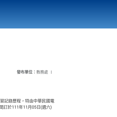
國立北門高級中學
縣市立改善校園環境計畫專區
北門高中合作社
發布單位：
教務處
|
習記錄歷程，特由中華民國電
111年11月05日(週六)