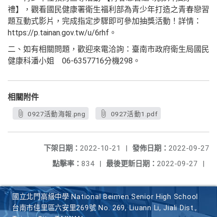
禮】，觀看國民健康署衛生福利部為青少年打造之青春戀習
題互動式影片，完成指定步驟即可參加抽獎活動！詳情：
https://p.tainan.gov.tw/u/6rhf。
二、如有相關問題，歡迎來電洽詢：臺南市政府衛生局國民
健康科潘小姐 06-6357716分機298。
相關附件
0927活動海報.png
0927活動1.pdf
下架日期：
2022-10-21
|
發佈日期：
2022-09-27
點擊率：
834
|
最後更新日期：
2022-09-27
|
國立北門高級中學 National Beimen Senior High School
台南市佳里區六安里269號 No. 269, Liuann Li, Jiali Dist.,