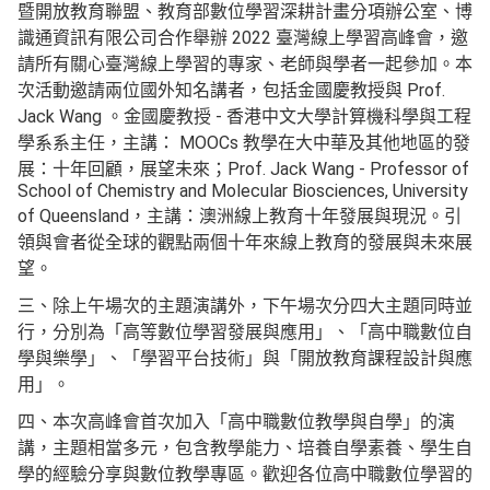
暨開放教育聯盟、教育部數位學習深耕計畫分項辦公室、博
識通資訊有限公司合作舉辦 2022 臺灣線上學習高峰會，邀
請所有關心臺灣線上學習的專家、老師與學者一起參加。本
次活動邀請兩位國外知名講者，包括金國慶教授與 Prof.
Jack Wang 。金國慶教授 - 香港中文大學計算機科學與工程
學系系主任，主講： MOOCs 教學在大中華及其他地區的發
展：十年回顧，展望未來；Prof. Jack Wang - Professor of
School of Chemistry and Molecular Biosciences, University
of Queensland，主講：澳洲線上教育十年發展與現況。引
領與會者從全球的觀點兩個十年來線上教育的發展與未來展
望。
三、除上午場次的主題演講外，下午場次分四大主題同時並
行，分別為「高等數位學習發展與應用」、「高中職數位自
學與樂學」、「學習平台技術」與「開放教育課程設計與應
用」。
四、本次高峰會首次加入「高中職數位教學與自學」的演
講，主題相當多元，包含教學能力、培養自學素養、學生自
學的經驗分享與數位教學專區。歡迎各位高中職數位學習的