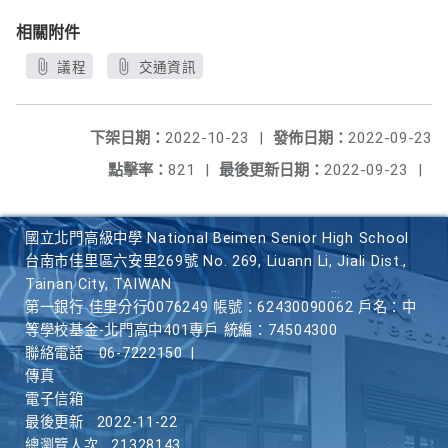
相關附件
議程
交通資訊
下架日期：
2022-10-23
|
發佈日期：
2022-09-23
點擊率：
821
|
最後更新日期：
2022-09-23
|
國立北門高級中學 National Beimen Senior High School
台南市佳里區六安里269號 No. 269, Liuann Li, Jiali Dist.,
Tainan City, TAIWAN
第一銀行 佳里分行0076249 帳號：62430090062 戶名：中
等學校基金-北門高中401專戶 統編：74504300
聯絡電話
06-7222150
|
傳真
電子信箱
最後更新
2022-11-22
總瀏覽人次
21328143