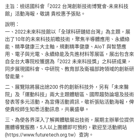
主旨：檢送國科會「2022 台灣創新技術博覽會-未來科技
館」活動海報，敬請 貴校惠予張貼。
說明：
一、2022未來科技館以「全球科研鏈結台灣」為主題，展
出了10年的未來科技前瞻技術，聚焦半導體應用、永續綠
能、精準健康三大主軸，規劃精準健康、AIoT 與智慧應
用、電子與光電、永續綠能及先進材料等展區，展出包含來
自全台大專院校獲選為「2022 未來科技獎」之科研成果，
同步展現國科會、中研院、教育部及衛福部跨領域的創新研
發能量。
二、展覽除將展出途200 件的創新科技外，另有「未來醫
院」及「運動科技」兩大主題體驗區、國際趨勢論壇及技術
發表等多元活動，為宣傳活動資訊，敬祈張貼活動海報，俾
使貴校師生知悉活動訊息，共襄盛舉。
三、為使各界深入了解輿體驗展出技術，展期主辦單位提供
團體導覽服務，5人以上團體即可預約，歡迎至活動網站
(https://www.futuretech.org.tw）查詢。