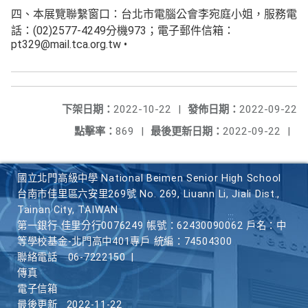
四、本展覽聯繫窗口：台北市電腦公會李宛庭小姐，服務電
話：(02)2577-4249分機973；電子郵件信箱：
pt329@mail.tca.org.tw •
下架日期：
2022-10-22
|
發佈日期：
2022-09-22
點擊率：
869
|
最後更新日期：
2022-09-22
|
國立北門高級中學 National Beimen Senior High School
台南市佳里區六安里269號 No. 269, Liuann Li, Jiali Dist.,
Tainan City, TAIWAN
第一銀行 佳里分行0076249 帳號：62430090062 戶名：中
等學校基金-北門高中401專戶 統編：74504300
聯絡電話
06-7222150
|
傳真
電子信箱
最後更新
2022-11-22