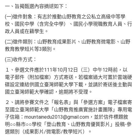
一、旨揭甄選內容摘逑如下：
(一)徵件對象：有志於推動山野教育之公私立高級中等學
校、國民中學（含完全中學）、國民小學現職教育人員、行
政人員或在籍學生。
(二)徵件類別：山野教育成果影片、山野教育微電影、山野
教育教學短片等3類別。
(三)收件方式：
１、參選文件應於111年10月12日（三）中午12時前，以
電子郵件（附加檔案）方式寄送，若檔案過大可置於雲端硬
碟設定連結供國立臺灣師範大學下載，並請於寄送後主動與
國立臺灣師範大學確認，逾期將不受理。
２、請將參賽文件之「報名表」與「參選方案」電子檔案寄
至國立臺灣師範大學「山野教育推廣實施計畫團隊」專用電
子信箱：mountainedu2013@gmail.com，並於信件標題敘
明○○縣市○○學校「登山教育、山野教育優質影片」投稿-參
選類別（成果影片/微電影/教學短片）。