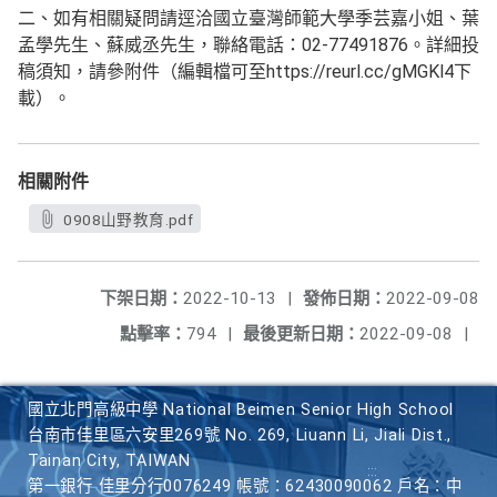
二、如有相關疑問請逕洽國立臺灣師範大學季芸嘉小姐、葉
孟學先生、蘇威丞先生，聯絡電話：02-77491876。詳細投
稿須知，請參附件（編輯檔可至https://reurl.cc/gMGKl4下
載）。
相關附件
0908山野教育.pdf
下架日期：
2022-10-13
|
發佈日期：
2022-09-08
點擊率：
794
|
最後更新日期：
2022-09-08
|
國立北門高級中學 National Beimen Senior High School
台南市佳里區六安里269號 No. 269, Liuann Li, Jiali Dist.,
Tainan City, TAIWAN
第一銀行 佳里分行0076249 帳號：62430090062 戶名：中