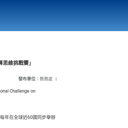
國立北門高級中學
縣市立改善校園環境計畫專區
北門高中合作社
算思維挑戰賽」
發布單位：
教務處
|
hallenge on
每年在全球近60國同步舉辦