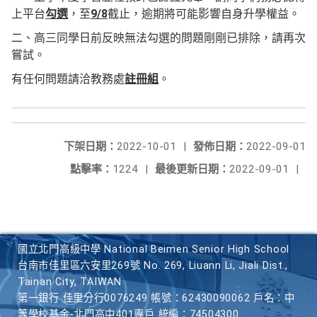
上平台
勾選
，至
9/8
截止，逾期將可能影響自身升學權益。
二、高三同學日前反映無法勾選的問題剛剛已排除，請再次
嘗試。
有任何問題請洽教務處
註冊組
。
下架日期：
2022-10-01
|
發佈日期：
2022-09-01
點擊率：
1224
|
最後更新日期：
2022-09-01
|
國立北門高級中學 National Beimen Senior High School
台南市佳里區六安里269號 No. 269, Liuann Li, Jiali Dist.,
Tainan City, TAIWAN
第一銀行 佳里分行0076249 帳號：62430090062 戶名：中
等學校基金-北門高中401專戶 統編：74504300