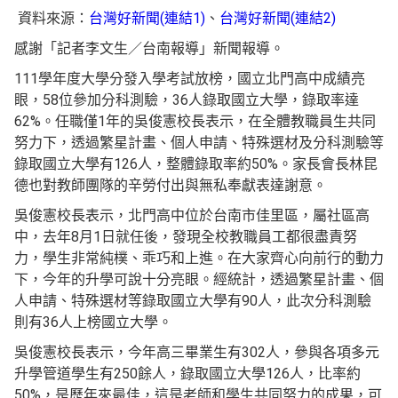
資料來源：
台灣好新聞(連結1)
、
台灣好新聞(連結2)
感謝「記者李文生／台南報導」新聞報導。
111學年度大學分發入學考試放榜，國立北門高中成績亮
眼，58位參加分科測驗，36人錄取國立大學，錄取率達
62%。任職僅1年的吳俊憲校長表示，在全體教職員生共同
努力下，透過繁星計畫、個人申請、特殊選材及分科測驗等
錄取國立大學有126人，整體錄取率約50%。家長會長林昆
德也對教師團隊的辛勞付出與無私奉獻表達謝意。
吳俊憲校長表示，北門高中位於台南市佳里區，屬社區高
中，去年8月1日就任後，發現全校教職員工都很盡責努
力，學生非常純樸、乖巧和上進。在大家齊心向前行的動力
下，今年的升學可說十分亮眼。經統計，透過繁星計畫、個
人申請、特殊選材等錄取國立大學有90人，此次分科測驗
則有36人上榜國立大學。
吳俊憲校長表示，今年高三畢業生有302人，參與各項多元
升學管道學生有250餘人，錄取國立大學126人，比率約
50%，是歷年來最佳，這是老師和學生共同努力的成果，可