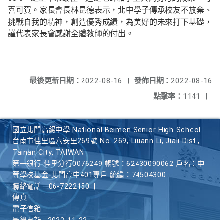
喜可賀。家長會長林昆德表示，北中學子傳承校友不放棄、
挑戰自我的精神，創造優秀成績，為美好的未來打下基礎，
謹代表家長會感謝全體教師的付出。
最後更新日期：
2022-08-16
|
發佈日期：
2022-08-16
點擊率：
1141
|
國立北門高級中學 National Beimen Senior High School
台南市佳里區六安里269號 No. 269, Liuann Li, Jiali Dist.,
Tainan City, TAIWAN
第一銀行 佳里分行0076249 帳號：62430090062 戶名：中
等學校基金-北門高中401專戶 統編：74504300
聯絡電話
06-7222150
|
傳真
電子信箱