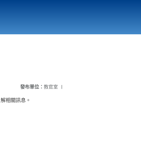
國立北門高級中學
縣市立改善校園環境計畫專區
北門高中合作社
發布單位：
教官室
|
了解相關訊息。