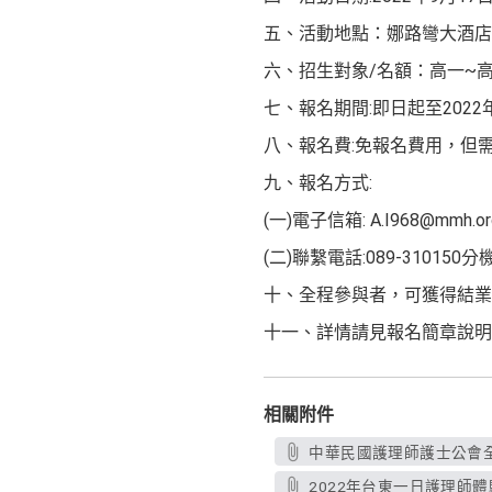
五、活動地點：娜路彎大酒店(
六、招生對象/名額：高一~高
七、報名期間:即日起至2022
八、報名費:免報名費用，但
九、報名方式:
(一)電子信箱: A.I968@mmh.or
(二)聯繫電話:089-31015
十、全程參與者，可獲得結業
十一、詳情請見報名簡章說明
相關附件
中華民國護理師護士公會全國聯
2022年台東一日護理師體驗