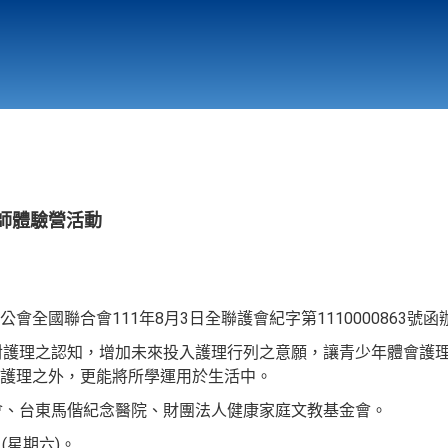
行政與教學單位
相關連結
理師體驗營活動
會全國聯合會111年8月3日全聯護會紀字第1110000863號函
對護理之認知，增加未來投入護理行列之意願，讓青少年體會護
護理之外，更能將所學運用於生活中。
會、台東馬偕紀念醫院、財團法人健康家庭文教基金會。
日(星期六)。