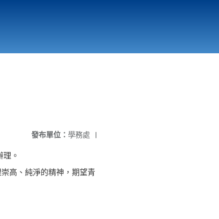
國立北門高級中學
縣市立改善校園環境計畫專區
北門高中合作社
發布單位：
學務處
|
辦理。
理崇高、純淨的精神，期望青