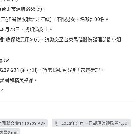
台東市連航路66號)。
三(指暑假後就讀之年級)，不限男女，名額計30名。
年8月28日，或額滿為止。
需酌收保險費用50元，請繳交至台東馬偕醫院護理部劉小姐。
g.tw
0分機229-231 (劉小姐)，請電郵報名表後再來電確認。
證書和精美禮品。
。
合會1110803.PDF
2022年台東一日護理師體驗營1.pdf
營2.pdf