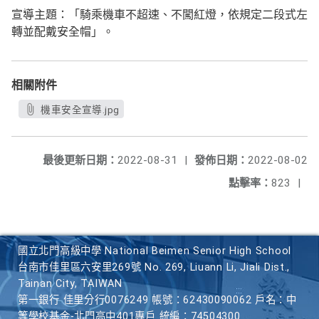
宣導主題：「騎乘機車不超速、不闖紅燈，依規定二段式左
轉並配戴安全帽」。
相關附件
機車安全宣導.jpg
最後更新日期：
2022-08-31
|
發佈日期：
2022-08-02
點擊率：
823
|
國立北門高級中學 National Beimen Senior High School
台南市佳里區六安里269號 No. 269, Liuann Li, Jiali Dist.,
Tainan City, TAIWAN
第一銀行 佳里分行0076249 帳號：62430090062 戶名：中
等學校基金-北門高中401專戶 統編：74504300