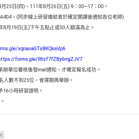
5日(四)、111年8月26日(五) 9：00~17：00。
404。(同步線上研習連結會於確定開課後通知各位老師)
年8月19日(五)下午五點止或50人額滿為止。
forms.gle/xqnaoaGTsBKQkaVp6
https://forms.gle/Rhzf7fZBy6mjjZJV7
承辦單位審核後發mail通知，才確定報名成功。
報名人數不到25位，會擇期再舉辦。
予16小時研習證明。
。
f