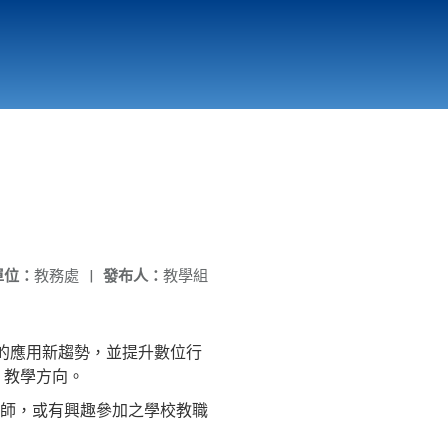
國立北門高級中學
縣市立改善校園環境計畫專區
北門高中合作社
單位：
教務處
|
發布人：
教學組
銷的應用新趨勢，並提升數位行
、教學方向。
師，或有興趣參加之學校教職