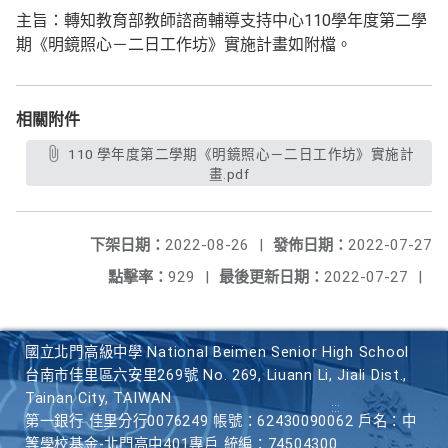
主旨：轉知教育部教師諮商輔導支持中心110學年度第二學
期《明鏡照心－二日工作坊》實施計畫如附檔。
相關附件
110 學年度第二學期《明鏡照心－二日工作坊》實施計
畫.pdf
下架日期：
2022-08-26
|
發佈日期：
2022-07-27
點擊率：
929
|
最後更新日期：
2022-07-27
|
國立北門高級中學 National Beimen Senior High School
台南市佳里區六安里269號 No. 269, Liuann Li, Jiali Dist.,
Tainan City, TAIWAN
第一銀行 佳里分行0076249 帳號：62430090062 戶名：中
等學校基金-北門高中401專戶 統編：74504300