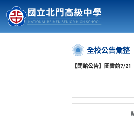
認識北中
行事曆
公佈欄
:::
全校公告彙整
【閉館公告】圖書館7/2