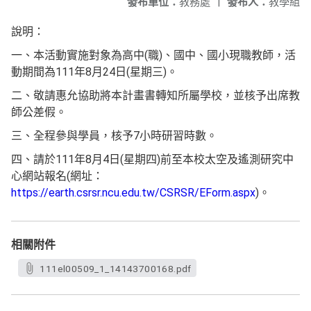
發布單位：
教務處
|
發布人：
教學組
說明：
一、本活動實施對象為高中(職)、國中、國小現職教師，活
動期間為111年8月24日(星期三)。
二、敬請惠允協助將本計畫書轉知所屬學校，並核予出席教
師公差假。
三、全程參與學員，核予7小時研習時數。
四、請於111年8月4日(星期四)前至本校太空及遙測研究中
心網站報名(網址：
https://earth.csrsr.ncu.edu.tw/CSRSR/EForm.aspx
)。
相關附件
111el00509_1_14143700168.pdf